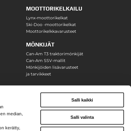
MOOTTORIKELKAILU
Lynx-moottorikelkat
Ski-Doo -moottorikelkat
Moottorikelkkavarusteet
MÖNKIJÄT
Can-Am T3 traktorimönkijät
Can-Am SSV-mallit
Mönkijöiden lisävarusteet
ja tarvikkeet
Salli kaikki
an
sen median,
Salli valinta
on kerätty,