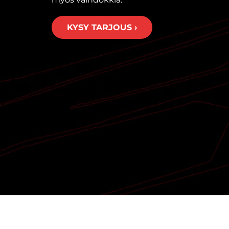
KYSY TARJOUS ›