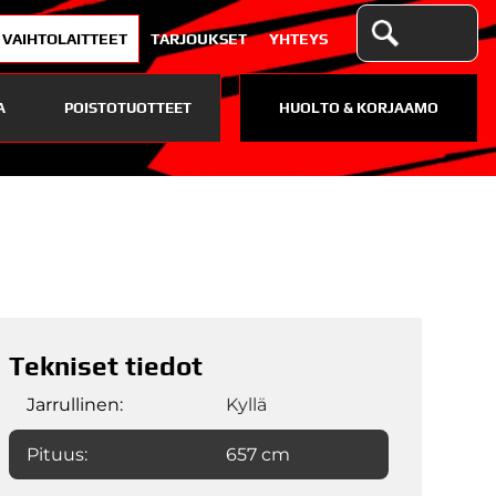
VAIHTOLAITTEET
TARJOUKSET
YHTEYS
A
POISTOTUOTTEET
HUOLTO & KORJAAMO
Tekniset tiedot
Jarrullinen:
Kyllä
Pituus:
657 cm