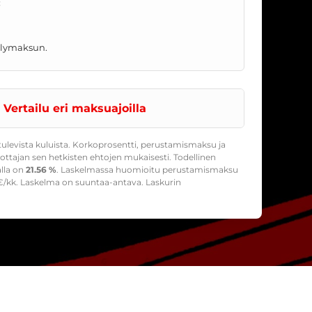
:
telymaksun.
Vertailu eri maksuajoilla
ulevista kuluista. Korkoprosentti, perustamismaksu ja
ttajan sen hetkisten ehtojen mukaisesti. Todellinen
alla on
21.56 %
. Laskelmassa huomioitu perustamismaksu
/kk. Laskelma on suuntaa-antava. Laskurin