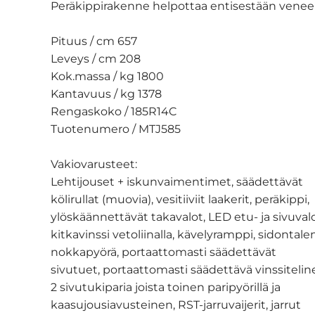
Peräkippirakenne helpottaa entisestään veneen
Pituus / cm 657
Leveys / cm 208
Kok.massa / kg 1800
Kantavuus / kg 1378
Rengaskoko / 185R14C
Tuotenumero / MTJ585
Vakiovarusteet:
Lehtijouset + iskunvaimentimet, säädettävät
kölirullat (muovia), vesitiiviit laakerit, peräkippi,
ylöskäännettävät takavalot, LED etu- ja sivuvalo
kitkavinssi vetoliinalla, kävelyramppi, sidontalen
nokkapyörä, portaattomasti säädettävät
sivutuet, portaattomasti säädettävä vinssitelin
2 sivutukiparia joista toinen paripyörillä ja
kaasujousiavusteinen, RST-jarruvaijerit, jarrut