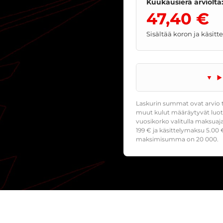
Kuukausierä arviolta
47,40 €
Sisältää koron ja käsit
Laskurin summat ovat arvio t
muut kulut määräytyvät luoto
vuosikorko valitulla maksuaj
199
€ ja käsittelymaksu
5.00
€
maksimisumma on 20 000.