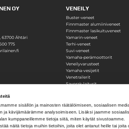
NEN OY
VENEILY
Buster-veneet
Finnmaster alumiiniveneet
Finnmaster lasikuituveneet
1, 63700 Ähtäri
Yamarin-veneet
600 775
Terhi-veneet
ilainen.fi
Suvi-veneet
Yamaha-perämoottorit
Veneilyvarusteet
Yamaha-vesijetit
Venetrailerit
Savorak-laiturit
PUUTARHA
KARILAINEN
teitä
Yritysesittely
mamme sisällön ja mainosten räätälöimiseen, sosiaalisen medi
Yhteystiedot
n ja kävijämäärämme analysoimiseen. Lisäksi jaamme sosiaali
LAITTEET
Huolto ja korjaamo
alan kumppaneillemme tietoja siitä, miten käytät sivustoamme.
Ajankohtaista
näitä tietoja muihin tietoihin, joita olet antanut heille tai joita 