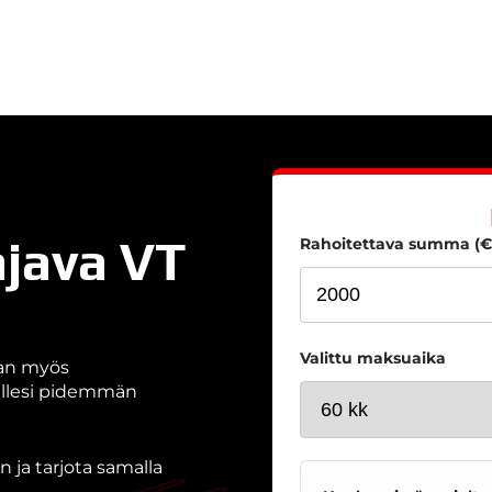
ajava VT
Rahoitettava summa (€
Valittu maksuaika
aan myös
nallesi pidemmän
 ja tarjota samalla