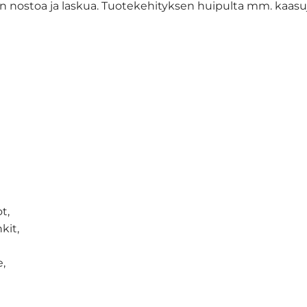
 nostoa ja laskua. Tuotekehityksen huipulta mm. kaasuj
t,
kit,
e,