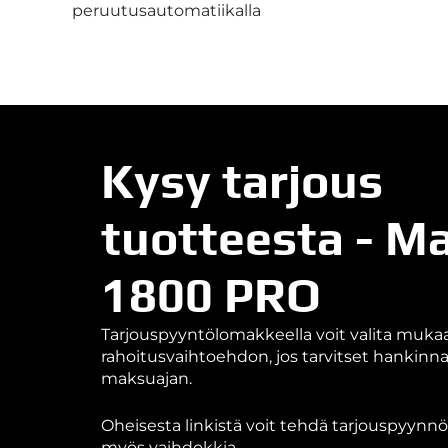
peruutusautomatiikalla
Kysy tarjous
tuotteesta - M
1800 PRO
Tarjouspyyntölomakkeella voit valita muk
rahoitusvaihtoehdon, jos tarvitset hankin
maksuajan.
Oheisesta linkistä voit tehdä tarjouspyynnön
myös vaihdokkia.