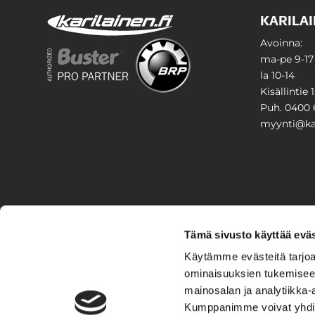
KARILAI
Avoinna:
ma-pe 9-17
la 10-14
Kisällintie 
Puh. 0400 
myynti@kar
PIHA & 
Tämä sivusto käyttää eväs
Stiga
Käytämme evästeitä tarjoa
ominaisuuksien tukemisee
VAIHTO
mainosalan ja analytiikka-
Kumppanimme voivat yhdistää 
Veneet