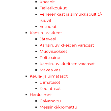
Knaapit
Trailerikoukut
Venerenkaat ja silmukkapultit/-
ruuvit
Vetourat
Kansiruuvikkeet
Jätevesi
Kansiruuvikkeiden varaosat
Muoviseokset
Polttoaine
Kansiruuvikkeitten varaosat
Makea vesi
Keula- ja uimatasot
Uimatasot
Keulatasot
Hankaimet
Galvanoitu
Messinki/kromattu