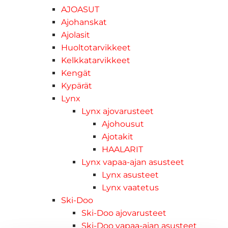
AJOASUT
Ajohanskat
Ajolasit
Huoltotarvikkeet
Kelkkatarvikkeet
Kengät
Kypärät
Lynx
Lynx ajovarusteet
Ajohousut
Ajotakit
HAALARIT
Lynx vapaa-ajan asusteet
Lynx asusteet
Lynx vaatetus
Ski-Doo
Ski-Doo ajovarusteet
Ski-Doo vapaa-ajan asusteet