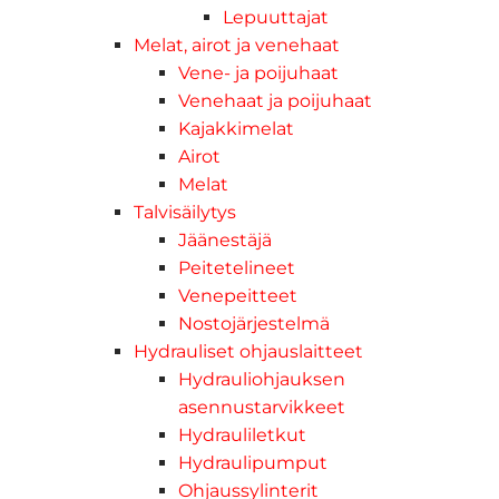
Lepuuttajat
Melat, airot ja venehaat
Vene- ja poijuhaat
Venehaat ja poijuhaat
Kajakkimelat
Airot
Melat
Talvisäilytys
Jäänestäjä
Peitetelineet
Venepeitteet
Nostojärjestelmä
Hydrauliset ohjauslaitteet
Hydrauliohjauksen
asennustarvikkeet
Hydrauliletkut
Hydraulipumput
Ohjaussylinterit