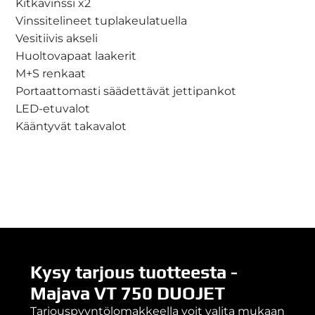
Kitkavinssi x2
Vinssitelineet tuplakeulatuella
Vesitiivis akseli
Huoltovapaat laakerit
M+S renkaat
Portaattomasti säädettävät jettipankot
LED-etuvalot
Kääntyvät takavalot
Kysy tarjous tuotteesta -
Majava VT 750 DUOJET
Tarjouspyyntölomakkeella voit valita mukaan