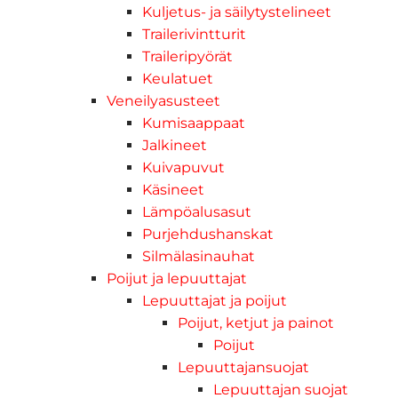
Kuljetus- ja säilytystelineet
Trailerivintturit
Traileripyörät
Keulatuet
Veneilyasusteet
Kumisaappaat
Jalkineet
Kuivapuvut
Käsineet
Lämpöalusasut
Purjehdushanskat
Silmälasinauhat
Poijut ja lepuuttajat
Lepuuttajat ja poijut
Poijut, ketjut ja painot
Poijut
Lepuuttajansuojat
Lepuuttajan suojat