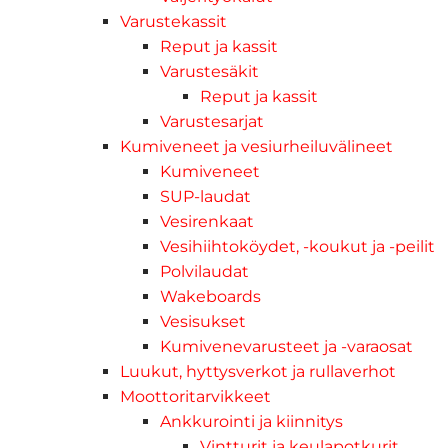
Varustekassit
Reput ja kassit
Varustesäkit
Reput ja kassit
Varustesarjat
Kumiveneet ja vesiurheiluvälineet
Kumiveneet
SUP-laudat
Vesirenkaat
Vesihiihtoköydet, -koukut ja -peilit
Polvilaudat
Wakeboards
Vesisukset
Kumivenevarusteet ja -varaosat
Luukut, hyttysverkot ja rullaverhot
Moottoritarvikkeet
Ankkurointi ja kiinnitys
Vintturit ja keulapotkurit