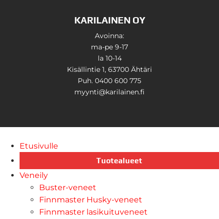
KARILAINEN OY
Avoinna:
ma-pe 9-17
la 10-14
Kisällintie 1, 63700 Ähtäri
Puh. 0400 600 775
myynti@karilainen.fi
Etusivulle
Tuotealueet
Veneily
Buster-veneet
Finnmaster Husky-veneet
Finnmaster lasikuituveneet