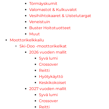
Törmäyskumit
Valomastot & Kulkuvalot
Vesihiihtokaaret & Uistelutargat
Veneistuin
Buster Hoitotuotteet
Muut
Moottorikelkkailu
Ski-Doo -moottorikelkat
2026 vuoden mallit
Syvä lumi
Crossover
Reitti
Hyötykäyttö
Keskikokoiset
2027 vuoden mallit
Syvä lumi
Crossover
Reitti