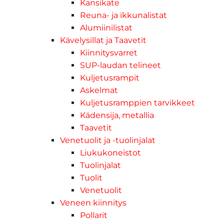
Kansikate
Reuna- ja ikkunalistat
Alumiinilistat
Kävelysillat ja Taavetit
Kiinnitysvarret
SUP-laudan telineet
Kuljetusrampit
Askelmat
Kuljetusramppien tarvikkeet
Kädensija, metallia
Taavetit
Venetuolit ja -tuolinjalat
Liukukoneistot
Tuolinjalat
Tuolit
Venetuolit
Veneen kiinnitys
Pollarit