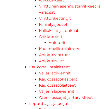
Ankkurikelat
Vintturien asennustarvikkeet ja
varaosat
Vintturikettingit
Kiinnitysjouset
Kalliokiilat ja renkaat
Ankkurointi
Ankkurit
Kaukohallintalaitteet
Ankkurivintturit
Ankkurirullat
Kaukohallintalaitteet
Vaijeriläpiviennit
Kaukosäätökaapelit
Kaukosäätölaitteet
Vaijerin läpiviennit
Asennussarjat ja -tarvikkeet
Lepuuttajat ja poijut