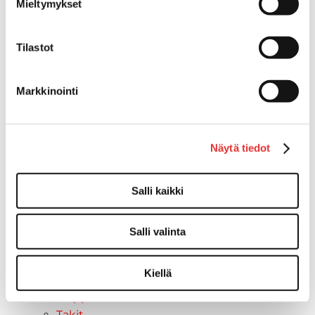
Mieltymykset
Asusteet
Can-Am varusteet
Tilastot
Huoltotarvikkeet
Motobatt akut
Puskulevyt
Markkinointi
Rengas/Vannesetit
Työvalot
Vinssit
Näytä tiedot
Piha ja puutarha
STIGA ajoleikkurit
Salli kaikki
STIGA ruohonleikkurit
STIGA robottileikkurit
STIGA pienkoneet
Salli valinta
STIGA lumilingot
Vapaa-aika
Kiellä
Paidat
Hupparit
Takit