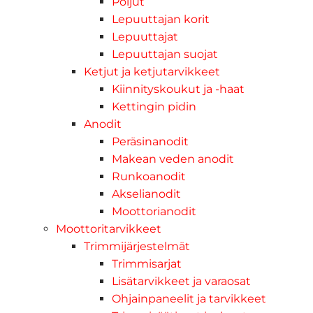
Poijut
Lepuuttajan korit
Lepuuttajat
Lepuuttajan suojat
Ketjut ja ketjutarvikkeet
Kiinnityskoukut ja -haat
Kettingin pidin
Anodit
Peräsinanodit
Makean veden anodit
Runkoanodit
Akselianodit
Moottorianodit
Moottoritarvikkeet
Trimmijärjestelmät
Trimmisarjat
Lisätarvikkeet ja varaosat
Ohjainpaneelit ja tarvikkeet