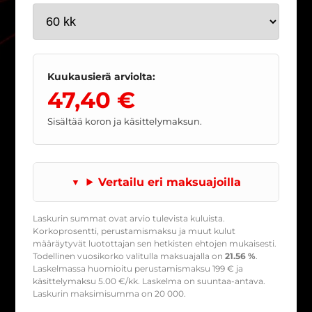
Kuukausierä arviolta:
47,40 €
Sisältää koron ja käsittelymaksun.
Vertailu eri maksuajoilla
Laskurin summat ovat arvio tulevista kuluista.
Korkoprosentti, perustamismaksu ja muut kulut
määräytyvät luotottajan sen hetkisten ehtojen mukaisesti.
Todellinen vuosikorko valitulla maksuajalla on
21.56 %
.
Laskelmassa huomioitu perustamismaksu
199
€ ja
käsittelymaksu
5.00
€/kk. Laskelma on suuntaa-antava.
Laskurin maksimisumma on 20 000.