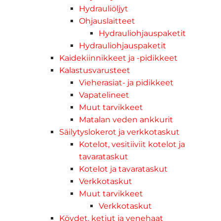
Hydrauliöljyt
Ohjauslaitteet
Hydrauliohjauspaketit
Hydrauliohjauspaketit
Kaidekiinnikkeet ja -pidikkeet
Kalastusvarusteet
Vieherasiat- ja pidikkeet
Vapatelineet
Muut tarvikkeet
Matalan veden ankkurit
Säilytyslokerot ja verkkotaskut
Kotelot, vesitiiviit kotelot ja
tavarataskut
Kotelot ja tavarataskut
Verkkotaskut
Muut tarvikkeet
Verkkotaskut
Köydet, ketjut ja venehaat