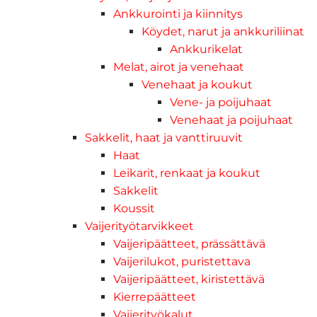
Ankkurointi ja kiinnitys
Köydet, narut ja ankkuriliinat
Ankkurikelat
Melat, airot ja venehaat
Venehaat ja koukut
Vene- ja poijuhaat
Venehaat ja poijuhaat
Sakkelit, haat ja vanttiruuvit
Haat
Leikarit, renkaat ja koukut
Sakkelit
Koussit
Vaijerityötarvikkeet
Vaijeripäätteet, prässättävä
Vaijerilukot, puristettava
Vaijeripäätteet, kiristettävä
Kierrepäätteet
Vaijerityökalut