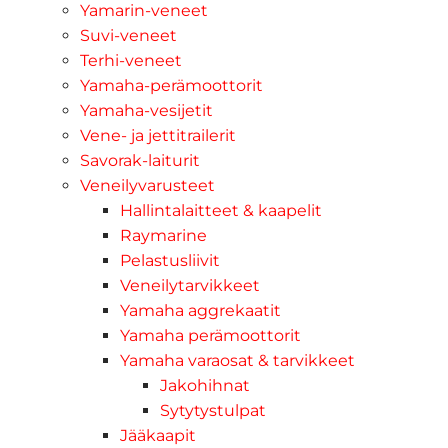
Yamarin-veneet
Suvi-veneet
Terhi-veneet
Yamaha-perämoottorit
Yamaha-vesijetit
Vene- ja jettitrailerit
Savorak-laiturit
Veneilyvarusteet
Hallintalaitteet & kaapelit
Raymarine
Pelastusliivit
Veneilytarvikkeet
Yamaha aggrekaatit
Yamaha perämoottorit
Yamaha varaosat & tarvikkeet
Jakohihnat
Sytytystulpat
Jääkaapit