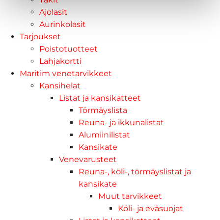
Ajolasit
Aurinkolasit
Tarjoukset
Poistotuotteet
Lahjakortti
Maritim venetarvikkeet
Kansihelat
Listat ja kansikatteet
Törmäyslista
Reuna- ja ikkunalistat
Alumiinilistat
Kansikate
Venevarusteet
Reuna-, köli-, törmäyslistat ja
kansikate
Muut tarvikkeet
Köli- ja eväsuojat