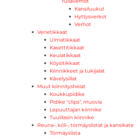
rullaverhot
Kansiluukut
Hyttysverkot
Verhot
Venetikkaat
Uimatikkaat
Kasettitikkaat
Keulatikkaat
Köysitikkaat
Kiinnikkeet ja tukijalat
Kävelysillat
Muut kiinnityshelat
Koukkupidike
Pidike "clips", muovia
Lepuuttajan kiinnike
Tuulilasin kiinnike
Reuna-, köli-, törmäyslistat ja kansikate
Törmäyslista