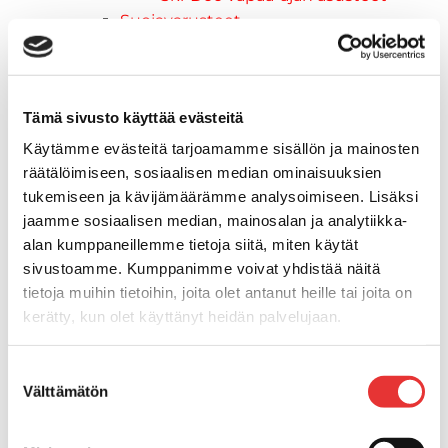
Suojavarusteet
TELAMATOT
Vapaa-aika
Variaattorin hihnat
Tämä sivusto käyttää evästeitä
Woody's ohjausraudat
Mönkijät
Käytämme evästeitä tarjoamamme sisällön ja mainosten
Can-Am traktorimönkijät
räätälöimiseen, sosiaalisen median ominaisuuksien
Can-Am traktorimönkijät 2025
tukemiseen ja kävijämäärämme analysoimiseen. Lisäksi
Can-Am traktorimönkijät 2026
jaamme sosiaalisen median, mainosalan ja analytiikka-
Can-Am SSV-Mallit
alan kumppaneillemme tietoja siitä, miten käytät
sivustoamme. Kumppanimme voivat yhdistää näitä
Traxter mallisto
tietoja muihin tietoihin, joita olet antanut heille tai joita on
Traxter 2025
kerätty, kun olet käyttänyt heidän palvelujaan.
Traxter 2026
Maverick mallisto
Lisätietoja:
karilainen.fi/tietosuoja
Maverick 2025
Suostumuksen
Välttämätön
Maverick 2026
valinta
Mönkijöiden lisävarusteet ja -tarvikkeet
Ajolasit