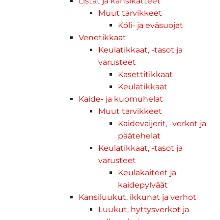
Listat ja kansikatteet
Muut tarvikkeet
Köli- ja eväsuojat
Venetikkaat
Keulatikkaat, -tasot ja
varusteet
Kasettitikkaat
Keulatikkaat
Kaide- ja kuomuhelat
Muut tarvikkeet
Kaidevaijerit, -verkot ja
päätehelat
Keulatikkaat, -tasot ja
varusteet
Keulakaiteet ja
kaidepylväät
Kansiluukut, ikkunat ja verhot
Luukut, hyttysverkot ja