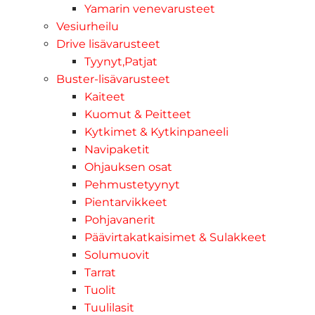
Yamarin venevarusteet
Vesiurheilu
Drive lisävarusteet
Tyynyt,Patjat
Buster-lisävarusteet
Kaiteet
Kuomut & Peitteet
Kytkimet & Kytkinpaneeli
Navipaketit
Ohjauksen osat
Pehmustetyynyt
Pientarvikkeet
Pohjavanerit
Päävirtakatkaisimet & Sulakkeet
Solumuovit
Tarrat
Tuolit
Tuulilasit