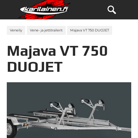
Veneily
Vene- ja jettitrailerit
Majava VT 750 DUOJET
Majava VT 750
DUOJET