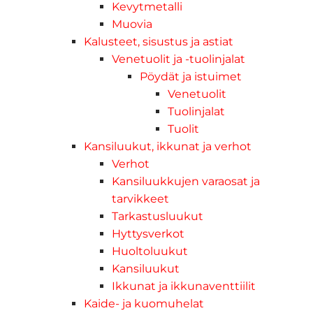
Kevytmetalli
Muovia
Kalusteet, sisustus ja astiat
Venetuolit ja -tuolinjalat
Pöydät ja istuimet
Venetuolit
Tuolinjalat
Tuolit
Kansiluukut, ikkunat ja verhot
Verhot
Kansiluukkujen varaosat ja
tarvikkeet
Tarkastusluukut
Hyttysverkot
Huoltoluukut
Kansiluukut
Ikkunat ja ikkunaventtiilit
Kaide- ja kuomuhelat