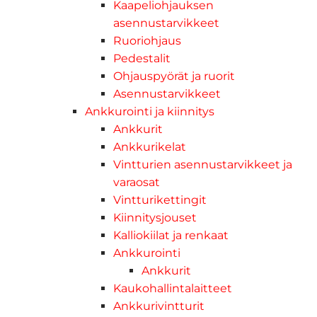
Kaapeliohjauksen
asennustarvikkeet
Ruoriohjaus
Pedestalit
Ohjauspyörät ja ruorit
Asennustarvikkeet
Ankkurointi ja kiinnitys
Ankkurit
Ankkurikelat
Vintturien asennustarvikkeet ja
varaosat
Vintturikettingit
Kiinnitysjouset
Kalliokiilat ja renkaat
Ankkurointi
Ankkurit
Kaukohallintalaitteet
Ankkurivintturit