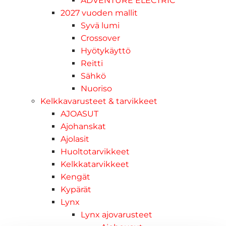
ADVENTURE ELECTRIC
2027 vuoden mallit
Syvä lumi
Crossover
Hyötykäyttö
Reitti
Sähkö
Nuoriso
Kelkkavarusteet & tarvikkeet
AJOASUT
Ajohanskat
Ajolasit
Huoltotarvikkeet
Kelkkatarvikkeet
Kengät
Kypärät
Lynx
Lynx ajovarusteet