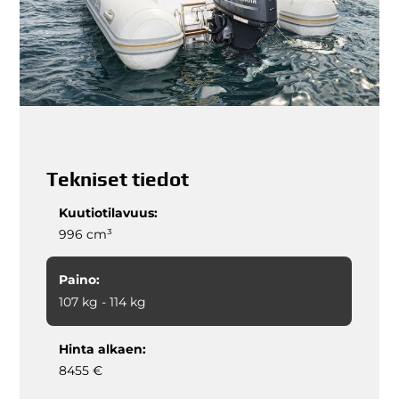
Tekniset tiedot
Kuutiotilavuus:
996 cm³
Paino:
107 kg - 114 kg
Hinta alkaen:
8455 €