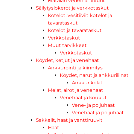
Matalan veden ankkurit
Säilytyslokerot ja verkkotaskut
Kotelot, vesitiiviit kotelot ja
tavarataskut
Kotelot ja tavarataskut
Verkkotaskut
Muut tarvikkeet
Verkkotaskut
Köydet, ketjut ja venehaat
Ankkurointi ja kiinnitys
Köydet, narut ja ankkuriliinat
Ankkurikelat
Melat, airot ja venehaat
Venehaat ja koukut
Vene- ja poijuhaat
Venehaat ja poijuhaat
Sakkelit, haat ja vanttiruuvit
Haat