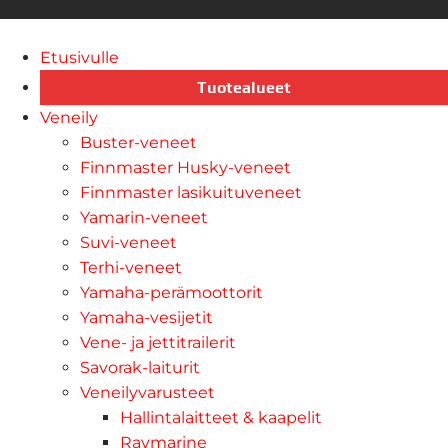
Etusivulle
Tuotealueet
Veneily
Buster-veneet
Finnmaster Husky-veneet
Finnmaster lasikuituveneet
Yamarin-veneet
Suvi-veneet
Terhi-veneet
Yamaha-perämoottorit
Yamaha-vesijetit
Vene- ja jettitrailerit
Savorak-laiturit
Veneilyvarusteet
Hallintalaitteet & kaapelit
Raymarine