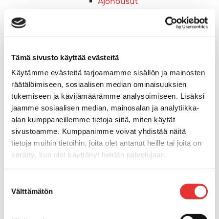
Ajohousut
Ajotakit
HAALARIT
Lynx vapaa-ajan asusteet
Lynx asusteet
Tämä sivusto käyttää evästeitä
Lynx vaatetus
Käytämme evästeitä tarjoamamme sisällön ja mainosten
Ski-Doo
räätälöimiseen, sosiaalisen median ominaisuuksien
Ski-Doo ajovarusteet
tukemiseen ja kävijämäärämme analysoimiseen. Lisäksi
Ski-Doo vapaa-ajan asusteet
jaamme sosiaalisen median, mainosalan ja analytiikka-
Suojavarusteet
alan kumppaneillemme tietoja siitä, miten käytät
TELAMATOT
sivustoamme. Kumppanimme voivat yhdistää näitä
Vapaa-aika
tietoja muihin tietoihin, joita olet antanut heille tai joita on
Variaattorin hihnat
kerätty, kun olet käyttänyt heidän palvelujaan.
Woody's ohjausraudat
Mönkijät
Lisätietoja:
karilainen.fi/tietosuoja
Suostumuksen
Can-Am traktorimönkijät
Välttämätön
valinta
Can-Am traktorimönkijät 2025
Can-Am traktorimönkijät 2026