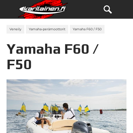
Veneily
Yamaha-perämoottorit
Yamaha F60 / F50
Yamaha F60 /
F50