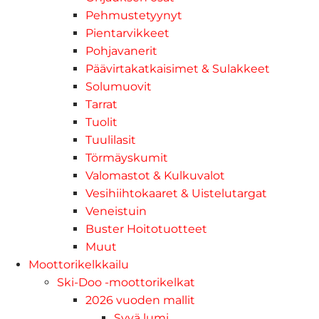
Pehmustetyynyt
Pientarvikkeet
Pohjavanerit
Päävirtakatkaisimet & Sulakkeet
Solumuovit
Tarrat
Tuolit
Tuulilasit
Törmäyskumit
Valomastot & Kulkuvalot
Vesihiihtokaaret & Uistelutargat
Veneistuin
Buster Hoitotuotteet
Muut
Moottorikelkkailu
Ski-Doo -moottorikelkat
2026 vuoden mallit
Syvä lumi