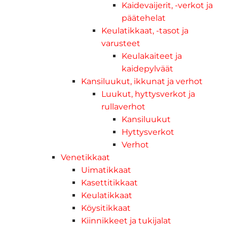
Kaidevaijerit, -verkot ja
päätehelat
Keulatikkaat, -tasot ja
varusteet
Keulakaiteet ja
kaidepylväät
Kansiluukut, ikkunat ja verhot
Luukut, hyttysverkot ja
rullaverhot
Kansiluukut
Hyttysverkot
Verhot
Venetikkaat
Uimatikkaat
Kasettitikkaat
Keulatikkaat
Köysitikkaat
Kiinnikkeet ja tukijalat