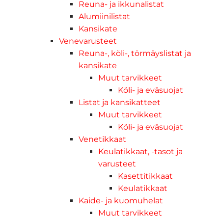
Reuna- ja ikkunalistat
Alumiinilistat
Kansikate
Venevarusteet
Reuna-, köli-, törmäyslistat ja
kansikate
Muut tarvikkeet
Köli- ja eväsuojat
Listat ja kansikatteet
Muut tarvikkeet
Köli- ja eväsuojat
Venetikkaat
Keulatikkaat, -tasot ja
varusteet
Kasettitikkaat
Keulatikkaat
Kaide- ja kuomuhelat
Muut tarvikkeet