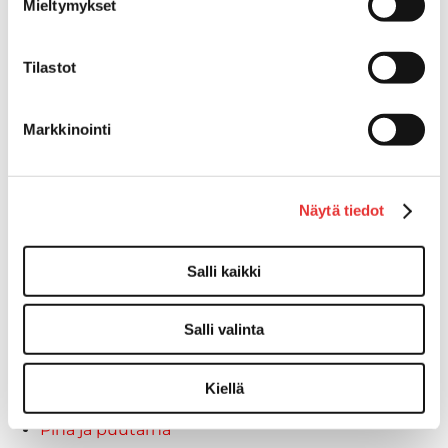
Can-Am SSV-Mallit
Mieltymykset
Traxter mallisto
Traxter 2025
Tilastot
Traxter 2026
Maverick mallisto
Maverick 2025
Markkinointi
Maverick 2026
Mönkijöiden lisävarusteet ja -tarvikkeet
Ajolasit
Näytä tiedot
Asusteet
Can-Am varusteet
Salli kaikki
Huoltotarvikkeet
Motobatt akut
Puskulevyt
Salli valinta
Rengas/Vannesetit
Työvalot
Kiellä
Vinssit
Piha ja puutarha