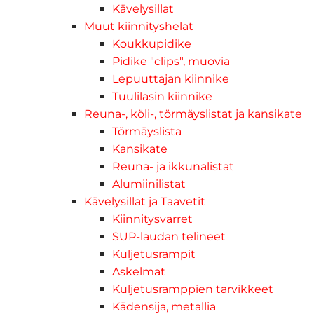
Kävelysillat
Muut kiinnityshelat
Koukkupidike
Pidike "clips", muovia
Lepuuttajan kiinnike
Tuulilasin kiinnike
Reuna-, köli-, törmäyslistat ja kansikate
Törmäyslista
Kansikate
Reuna- ja ikkunalistat
Alumiinilistat
Kävelysillat ja Taavetit
Kiinnitysvarret
SUP-laudan telineet
Kuljetusrampit
Askelmat
Kuljetusramppien tarvikkeet
Kädensija, metallia