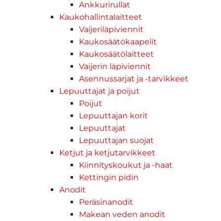
Ankkurirullat
Kaukohallintalaitteet
Vaijeriläpiviennit
Kaukosäätökaapelit
Kaukosäätölaitteet
Vaijerin läpiviennit
Asennussarjat ja -tarvikkeet
Lepuuttajat ja poijut
Poijut
Lepuuttajan korit
Lepuuttajat
Lepuuttajan suojat
Ketjut ja ketjutarvikkeet
Kiinnityskoukut ja -haat
Kettingin pidin
Anodit
Peräsinanodit
Makean veden anodit