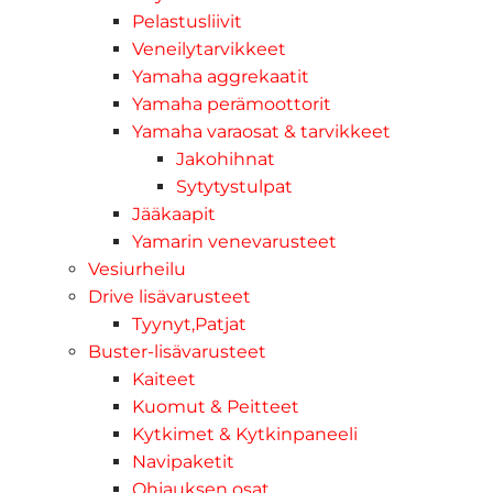
Pelastusliivit
Veneilytarvikkeet
Yamaha aggrekaatit
Yamaha perämoottorit
Yamaha varaosat & tarvikkeet
Jakohihnat
Sytytystulpat
Jääkaapit
Yamarin venevarusteet
Vesiurheilu
Drive lisävarusteet
Tyynyt,Patjat
Buster-lisävarusteet
Kaiteet
Kuomut & Peitteet
Kytkimet & Kytkinpaneeli
Navipaketit
Ohjauksen osat