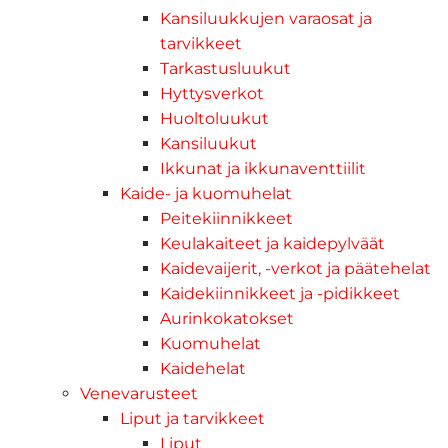
Kansiluukkujen varaosat ja
tarvikkeet
Tarkastusluukut
Hyttysverkot
Huoltoluukut
Kansiluukut
Ikkunat ja ikkunaventtiilit
Kaide- ja kuomuhelat
Peitekiinnikkeet
Keulakaiteet ja kaidepylväät
Kaidevaijerit, -verkot ja päätehelat
Kaidekiinnikkeet ja -pidikkeet
Aurinkokatokset
Kuomuhelat
Kaidehelat
Venevarusteet
Liput ja tarvikkeet
Liput