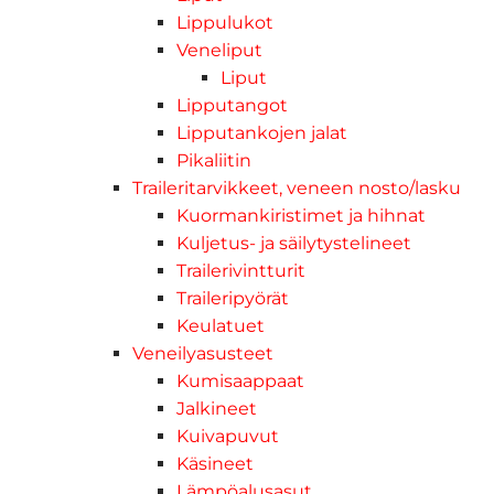
Lippulukot
Veneliput
Liput
Lipputangot
Lipputankojen jalat
Pikaliitin
Traileritarvikkeet, veneen nosto/lasku
Kuormankiristimet ja hihnat
Kuljetus- ja säilytystelineet
Trailerivintturit
Traileripyörät
Keulatuet
Veneilyasusteet
Kumisaappaat
Jalkineet
Kuivapuvut
Käsineet
Lämpöalusasut