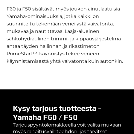
F60 ja F50 sisältävät myös joukon ainutlaatuisia
Yamaha-ominaisuuksia, jotka kaikki on
suunniteltu tekemään veneilystä vaivatonta,
mukavaa ja nautittavaa. Laaja-alueinen
sähköhydraulinen trimmi- ja kippausjärjestelmä
antaa täyden hallinnan, ja rikastimeton
PrimeStart™-käynnistys tekee veneen
käynnistämisestä yhtä vaivatonta kuin autonkin.
Kysy tarjous tuotteesta -
Yamaha F60 / F50
Tarjouspyyntölomakkeella voit valita mukaan
myös rahoitusvaihtoehdon, jos tarvitset