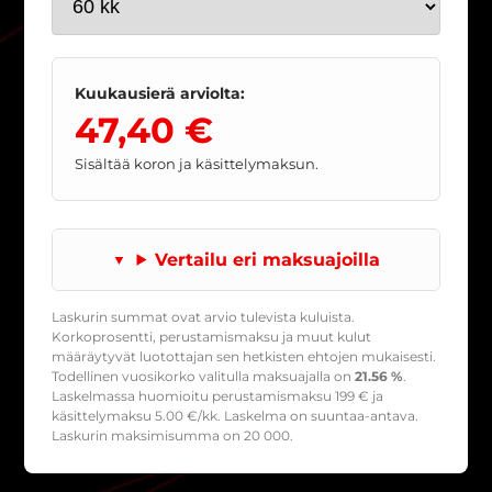
Kuukausierä arviolta:
47,40 €
Sisältää koron ja käsittelymaksun.
Vertailu eri maksuajoilla
Laskurin summat ovat arvio tulevista kuluista.
Korkoprosentti, perustamismaksu ja muut kulut
määräytyvät luotottajan sen hetkisten ehtojen mukaisesti.
Todellinen vuosikorko valitulla maksuajalla on
21.56 %
.
Laskelmassa huomioitu perustamismaksu
199
€ ja
käsittelymaksu
5.00
€/kk. Laskelma on suuntaa-antava.
Laskurin maksimisumma on 20 000.