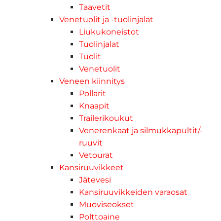
Taavetit
Venetuolit ja -tuolinjalat
Liukukoneistot
Tuolinjalat
Tuolit
Venetuolit
Veneen kiinnitys
Pollarit
Knaapit
Trailerikoukut
Venerenkaat ja silmukkapultit/-
ruuvit
Vetourat
Kansiruuvikkeet
Jätevesi
Kansiruuvikkeiden varaosat
Muoviseokset
Polttoaine