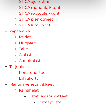
STIGA ajoleikkurit
STIGA ruohonleikkurit
STIGA robottileikkurit
STIGA pienkoneet
STIGA lumilingot
Vapaa-aika
Paidat
Hupparit
Takit
Ajolasit
Aurinkolasit
Tarjoukset
Poistotuotteet
Lahjakortti
Maritim venetarvikkeet
Kansihelat
Listat ja kansikatteet
Törmäyslista