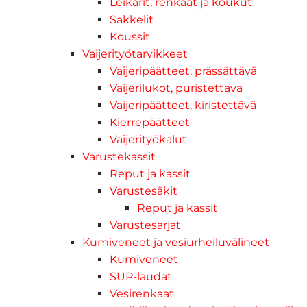
Leikarit, renkaat ja koukut
Sakkelit
Koussit
Vaijerityötarvikkeet
Vaijeripäätteet, prässättävä
Vaijerilukot, puristettava
Vaijeripäätteet, kiristettävä
Kierrepäätteet
Vaijerityökalut
Varustekassit
Reput ja kassit
Varustesäkit
Reput ja kassit
Varustesarjat
Kumiveneet ja vesiurheiluvälineet
Kumiveneet
SUP-laudat
Vesirenkaat