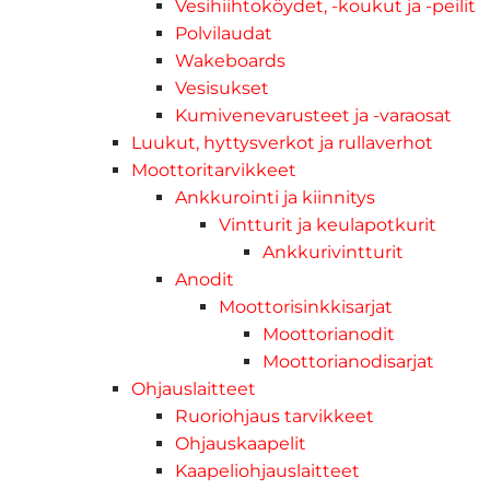
Vesihiihtoköydet, -koukut ja -peilit
Polvilaudat
Wakeboards
Vesisukset
Kumivenevarusteet ja -varaosat
Luukut, hyttysverkot ja rullaverhot
Moottoritarvikkeet
Ankkurointi ja kiinnitys
Vintturit ja keulapotkurit
Ankkurivintturit
Anodit
Moottorisinkkisarjat
Moottorianodit
Moottorianodisarjat
Ohjauslaitteet
Ruoriohjaus tarvikkeet
Ohjauskaapelit
Kaapeliohjauslaitteet