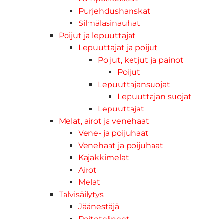
Purjehdushanskat
Silmälasinauhat
Poijut ja lepuuttajat
Lepuuttajat ja poijut
Poijut, ketjut ja painot
Poijut
Lepuuttajansuojat
Lepuuttajan suojat
Lepuuttajat
Melat, airot ja venehaat
Vene- ja poijuhaat
Venehaat ja poijuhaat
Kajakkimelat
Airot
Melat
Talvisäilytys
Jäänestäjä
Peitetelineet