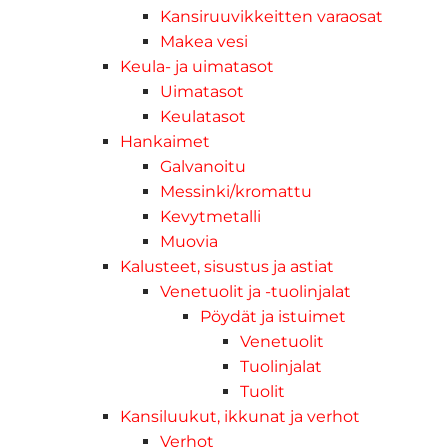
Kansiruuvikkeitten varaosat
Makea vesi
Keula- ja uimatasot
Uimatasot
Keulatasot
Hankaimet
Galvanoitu
Messinki/kromattu
Kevytmetalli
Muovia
Kalusteet, sisustus ja astiat
Venetuolit ja -tuolinjalat
Pöydät ja istuimet
Venetuolit
Tuolinjalat
Tuolit
Kansiluukut, ikkunat ja verhot
Verhot